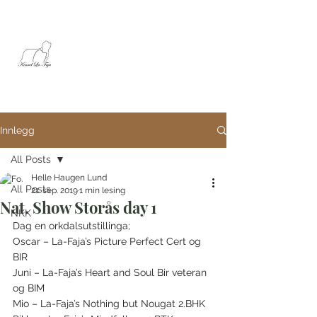
La-Faja
Kennel
Innlegg
All Posts
Helle Haugen Lund
All Posts
21. sep. 2019
1 min lesing
Nat. Show Storås day 1
NKK
Dag en orkdalsutstillinga;
Oscar – La-Faja’s Picture Perfect Cert og 
BIR
Juni – La-Faja’s Heart and Soul Bir veteran 
og BIM
Mio – La-Faja’s Nothing but Nougat 2.BHK