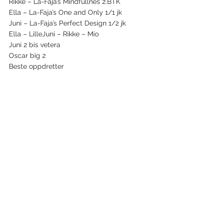
Rikke – La-Faja’s Mindfullnes 2.BTK
Ella – La-Faja’s One and Only 1/1 jk
Juni – La-Faja’s Perfect Design 1/2 jk
Ella – LilleJuni – Rikke – Mio
Juni 2 bis vetera
Oscar big 2
Beste oppdretter